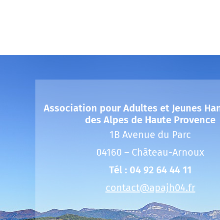
Association pour Adultes et Jeunes Ha
des Alpes de Haute Provence
1B Avenue du Parc
04160 – Château-Arnoux
Tél : 04 92 64 44 11
contact@apajh04.fr