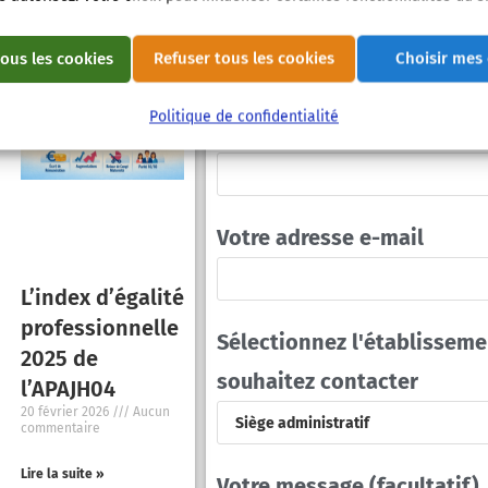
ous les cookies
Refuser tous les cookies
Choisir mes
Politique de confidentialité
Votre nom et prénom
Votre adresse e-mail
L’index d’égalité
professionnelle
Sélectionnez l'établisseme
2025 de
souhaitez contacter
l’APAJH04
20 février 2026
Aucun
commentaire
Lire la suite »
Votre message (facultatif)