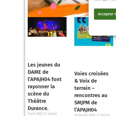
Accepter t
Les jeunes du
DAME de
Voies croisées
l’APAJH04 font
& Voix de
rayonner la
terrain –
scène du
rencontres au
Théâtre
SMJPM de
Durance.
l’APAJH04
9 juin 2026
Aucun
20 février 2026
Aucun