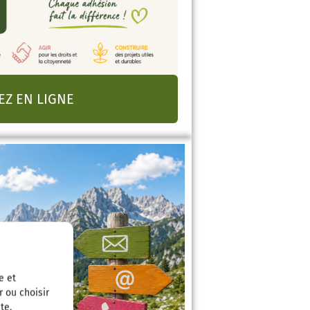
EZ EN LIGNE
e et
r ou choisir
te.