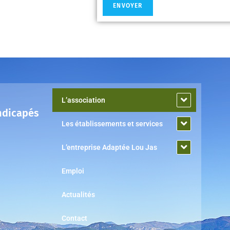
L’association
ndicapés
Les établissements et services
L’entreprise Adaptée Lou Jas
Emploi
Actualités
Contact