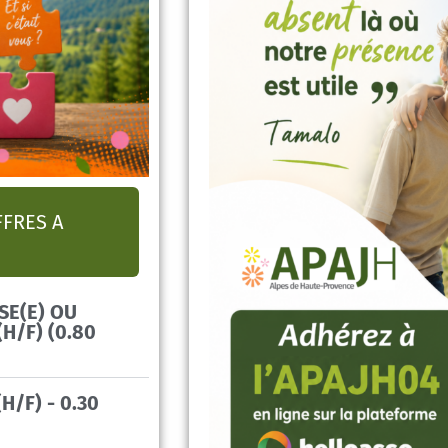
FFRES A
SE(E) OU
H/F) (0.80
H/F) - 0.30