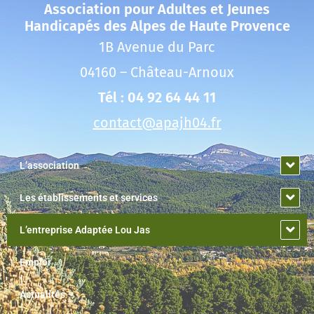
Association pour Adultes et Jeunes
Handicapés des Alpes de Haute Provence
1B Avenue du Parc
04160 – Château-Arnoux
Tél : 04 92 64 44 11
contact@apajh04.fr
L’association
Les établissements et services
L’entreprise Adaptée Lou Jas
Emploi
Actualités