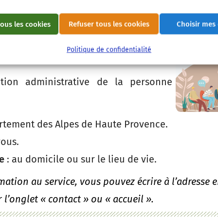
personnels et patrimoniaux du majeur
ous les cookies
Refuser tous les cookies
Choisir mes
la protection juridique de la personne
Politique de confidentialité
ation administrative de la personne
artement des Alpes de Haute Provence.
vous.
e
: au domicile ou sur le lieu de vie.
amation au service, vous pouvez écrire à l’adresse
 l’onglet « contact » ou « accueil ».