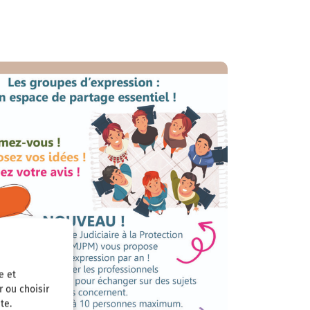
e et
r ou choisir
te.