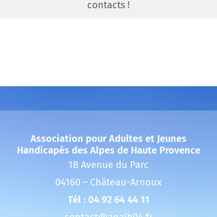
contacts !
Association pour Adultes et Jeunes
Handicapés des Alpes de Haute Provence
1B Avenue du Parc
04160 – Château-Arnoux
Tél : 04 92 64 44 11
contact@apajh04.fr