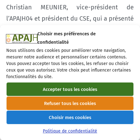
Christian MEUNIER, vice-président de
l’APAJH04 et président du CSE, qui a présenté
l’association, ses valeurs et ses missions.
Choisir mes préférences de
Mme Delphine BRETON, directrice générale,
confidentialité
Nous utilisons des cookies pour améliorer votre navigation,
a ensuite pris la parole pour détailler les
mesurer notre audience et personnaliser certains contenus.
différents établissements et services de
Vous pouvez accepter tous les cookies, les refuser ou choisir
ceux que vous autorisez. Votre choix peut influencer certaines
l’APAJH04, mettant en avant leur diversité et
fonctionnalités du site.
leur rôle essentiel dans la prise en charge
Accepter tous les cookies
des enfants et des adultes en situation de
Refuser tous les cookies
handicap. Mme Armelle VAZQUEZ,
Choisir mes cookies
responsable des ressources humaines, a
communiqué sur le rôle d’appui des
Politique de confidentialité