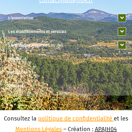
L’association
Les établissements et services
L’entreprise Adaptée Lou Jas
Emploi
Actualités
Contact
Consultez la
politique de confidentialité
et les
Mentions Légales
– Création :
APAJH04