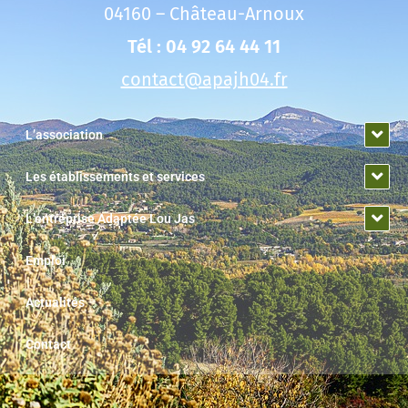
04160 – Château-Arnoux
Tél : 04 92 64 44 11
contact@apajh04.fr
L’association
Les établissements et services
L’entreprise Adaptée Lou Jas
Emploi
Actualités
Contact