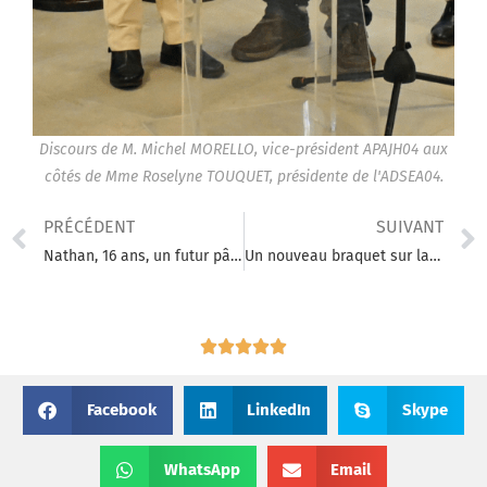
Discours de M. Michel MORELLO, vice-président APAJH04 aux
côtés de Mme Roselyne TOUQUET, présidente de l'ADSEA04.
PRÉCÉDENT
SUIVANT
Nathan, 16 ans, un futur pâtissier passionné !
Un nouveau braquet sur la route RSE pour l’APAJH04 !
Facebook
LinkedIn
Skype
WhatsApp
Email